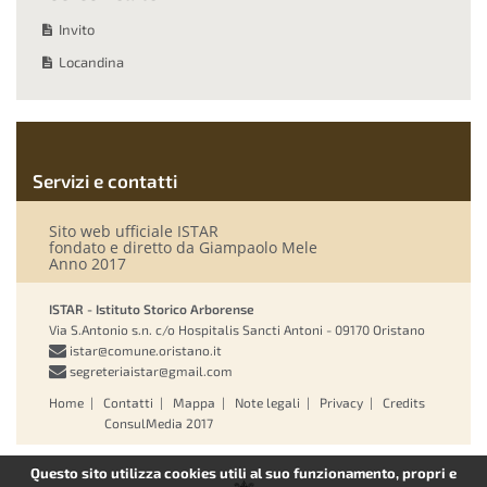
Invito
Locandina
Servizi e contatti
Sito web ufficiale ISTAR
fondato e diretto da Giampaolo Mele
Anno 2017
ISTAR - Istituto Storico Arborense
Via S.Antonio s.n. c/o Hospitalis Sancti Antoni - 09170 Oristano
istar@comune.oristano.it
segreteriaistar@gmail.com
Home
|
Contatti
|
Mappa
|
Note legali
|
Privacy
|
Credits
ConsulMedia 2017
Questo sito utilizza cookies utili al suo funzionamento, propri e