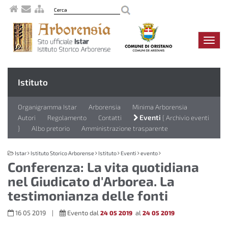
Navig
compa
Istituto
Organigramma Istar
Arborensia
Minima Arborensia
Eventi
Autori
Regolamento
Contatti
Archivio eventi
Albo pretorio
Amministrazione trasparente
Istar
Istituto Storico Arborense
Istituto
Eventi
evento
Conferenza: La vita quotidiana
nel Giudicato d'Arborea. La
testimonianza delle fonti
16 05 2019 |
Evento dal
al
24 05 2019
24 05 2019